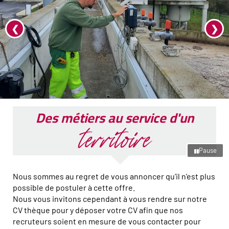
Image
I
précédente
s
Des métiers au service d'un
territoire
Pause
▮▮
Nous sommes au regret de vous annoncer qu'il n'est plus
possible de postuler à cette offre.
Nous vous invitons cependant à vous rendre sur notre
CV thèque pour y déposer votre CV afin que nos
recruteurs soient en mesure de vous contacter pour