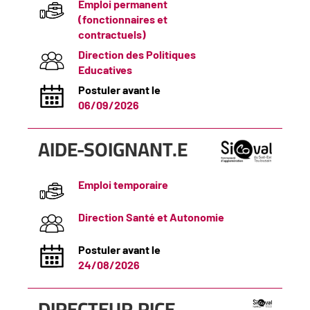
Emploi permanent
(fonctionnaires et
contractuels)
Direction des Politiques
Educatives
Postuler avant le
06/09/2026
(Nouvelle
AIDE-SOIGNANT.E
fenêtre)
Emploi temporaire
Direction Santé et Autonomie
Postuler avant le
24/08/2026
(Nouvelle
DIRECTEUR.RICE