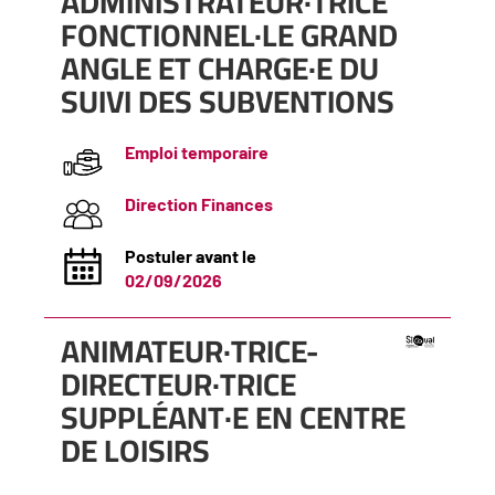
(Nouvelle
ADMINISTRATEUR·TRICE
fenêtre)
FONCTIONNEL·LE GRAND
ANGLE ET CHARGE·E DU
SUIVI DES SUBVENTIONS
Emploi temporaire
Direction Finances
Postuler avant le
02/09/2026
(Nouvelle
ANIMATEUR·TRICE-
fenêtre)
DIRECTEUR·TRICE
SUPPLÉANT·E EN CENTRE
DE LOISIRS