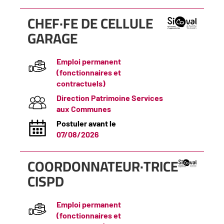
(Nouvelle
CHEF·FE DE CELLULE
fenêtre)
GARAGE
Emploi permanent
(fonctionnaires et
contractuels)
Direction Patrimoine Services
aux Communes
Postuler avant le
07/08/2026
(Nouvelle
COORDONNATEUR·TRICE
fenêtre)
CISPD
Emploi permanent
(fonctionnaires et