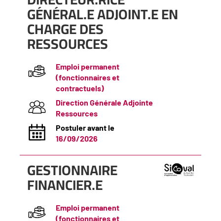
fenêtre)
GÉNÉRAL.E ADJOINT.E EN
CHARGE DES
RESSOURCES
Emploi permanent
(fonctionnaires et
contractuels)
Direction Générale Adjointe
Ressources
Postuler avant le
16/09/2026
(Nouvelle
GESTIONNAIRE
fenêtre)
FINANCIER.E
Emploi permanent
(fonctionnaires et