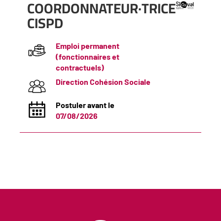
(Nouvelle
COORDONNATEUR·TRICE
fenêtre)
CISPD
Emploi permanent
(fonctionnaires et
contractuels)
Direction Cohésion Sociale
Postuler avant le
07/08/2026