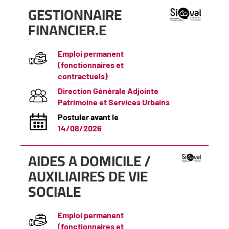
(Nouvelle
GESTIONNAIRE
fenêtre)
FINANCIER.E
Emploi permanent
(fonctionnaires et
contractuels)
Direction Générale Adjointe
Patrimoine et Services Urbains
Postuler avant le
14/08/2026
(Nouvelle
AIDES A DOMICILE /
fenêtre)
AUXILIAIRES DE VIE
SOCIALE
Emploi permanent
(fonctionnaires et